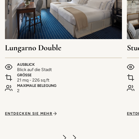
Lungarno Double
Stu
AUSBLICK
Blick auf die Stadt
GRÖSSE
21 mq - 226 sq.ft
MAXIMALE BELEGUNG
2
ENTDECKEN SIE MEHR
ENTD