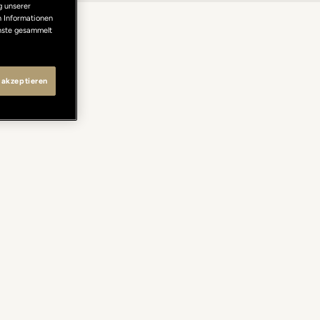
g unserer
n Informationen
enste gesammelt
 akzeptieren