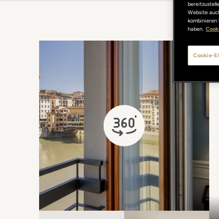
bereitzustel
Website auch
kombinieren 
haben.
Cooki
Cookie-Ei