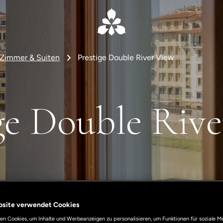
Zimmer & Suiten
Prestige Double River View
ge Double Riv
bsite verwendet Cookies
n Cookies, um Inhalte und Werbeanzeigen zu personalisieren, um Funktionen für soziale M