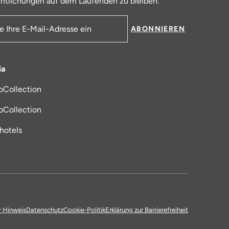
ntlichungen auf dem Laufenden zu bleiben.
ABONNIEREN
resse
ia
oCollection
 in einem neuen Tab
oCollection
_hotels
r Hinweis
Datenschutz
Cookie-Politik
Erklärung zur Barrierefreiheit