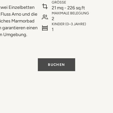
GRÖSSE
zwei Einzelbetten
21 mq - 226 sq.ft
MAXIMALE BELEGUNG
Fluss Arno und die
2
rliches Marmorbad
KINDER (0–3 JAHRE)
h garantieren einen
1
ren Umgebung.
BUCHEN