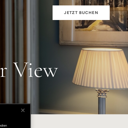
JETZT BUCHEN
er View
edien