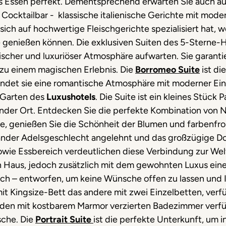
hes Essen perfekt. Dementsprechend erwarten Sie auch au
d Cocktailbar - klassische italienische Gerichte mit mod
 sich auf hochwertige Fleischgerichte spezialisiert hat, w
genießen können. Die exklusiven Suiten des 5-Sterne-
tischer und luxuriöser Atmosphäre aufwarten. Sie garan
 zu einem magischen Erlebnis. Die
Borromeo Suite
ist di
indet sie eine romantische Atmosphäre mit moderner Ein
n Garten des
Luxushotels
. Die Suite ist ein kleines Stück
der Ort. Entdecken Sie die perfekte Kombination von 
ie, genießen Sie die Schönheit der Blumen und farbenfro
iländer Adelsgeschlecht angelehnt und das großzügige
ie Essbereich verdeutlichen diese Verbindung zur Welt d
n Haus, jedoch zusätzlich mit dem gewohnten Luxus ein
sch – entworfen, um keine Wünsche offen zu lassen und Ih
mit Kingsize-Bett das andere mit zwei Einzelbetten, ver
iden mit kostbarem Marmor verzierten Badezimmer verf
che. Die
Portrait Suite
ist die perfekte Unterkunft, um 