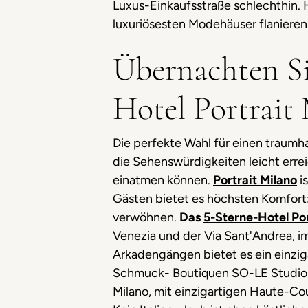
Luxus-Einkaufsstraße schlechthin.
luxuriösesten Modehäuser flanieren.
Übernachten Si
Hotel Portrait
Die perfekte Wahl für einen traum
die Sehenswürdigkeiten leicht err
einatmen können.
Portrait Milano
is
Gästen bietet es höchsten Komfort:
verwöhnen.
Das
5-Sterne-Hotel Por
Venezia und der Via Sant'Andrea, i
Arkadengängen bietet es ein einziga
Schmuck- Boutiquen SO-LE Studio, d
Milano, mit einzigartigen Haute-Cou