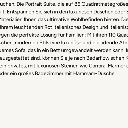
uchen. Die Portrait Suite, die auf 86 Quadratmetegroß
eilt. Entspannen Sie sich in den luxuriösen Duschen ode
terialien Ihnen das ultimative Wohlbefinden bieten. Di
ihrem leuchtenden Rot italienisches Design und italienisc
egen die perfekte Lösung für Familien: Mit ihren 110 Qua
ischen, modernen Stils eine luxuriöse und einladende A
uemes Sofa, das in ein Bett umgewandelt werden kann. I
usgestattet sind, können Sie je nach Bedarf zwischen K
n privates, mit luxuriösen Steinen wie Carrara-Marmor 
 oder ein großes Badezimmer mit Hammam-Dusche.