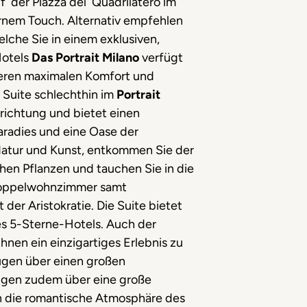
f der Piazza del Quadrilatero im
ernem Touch. Alternativ empfehlen
elche Sie in einem exklusiven,
Hotels
Das Portrait Milano
verfügt
tieren maximalen Komfort und
e Suite schlechthin im
Portrait
richtung und bietet einen
 Paradies und eine Oase der
Natur und Kunst, entkommen Sie der
hen Pflanzen und tauchen Sie in die
 Doppelwohnzimmer samt
er Aristokratie. Die Suite bietet
es 5-Sterne-Hotels. Auch der
nen ein einzigartiges Erlebnis zu
fügen über einen großen
ügen zudem über eine große
in die romantische Atmosphäre des