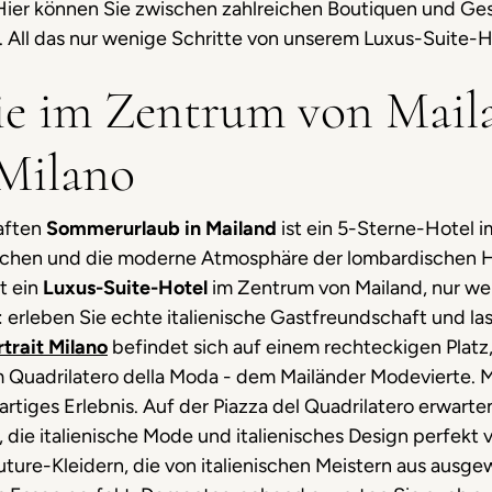
 Hier können Sie zwischen zahlreichen Boutiquen und G
 All das nur wenige Schritte von unserem Luxus-Suite-Ho
e im Zentrum von Maila
 Milano
haften
Sommerurlaub in Mailand
ist ein 5-Sterne-Hotel 
eichen und die moderne Atmosphäre der lombardischen 
t ein
Luxus-Suite-Hotel
im Zentrum von Mailand, nur we
 erleben Sie echte italienische Gastfreundschaft und l
trait Milano
befindet sich auf einem rechteckigen Plat
m Quadrilatero della Moda - dem Mailänder Modevierte. 
rtiges Erlebnis. Auf der Piazza del Quadrilatero erwart
ie italienische Mode und italienisches Design perfekt 
ture-Kleidern, die von italienischen Meistern aus ausge