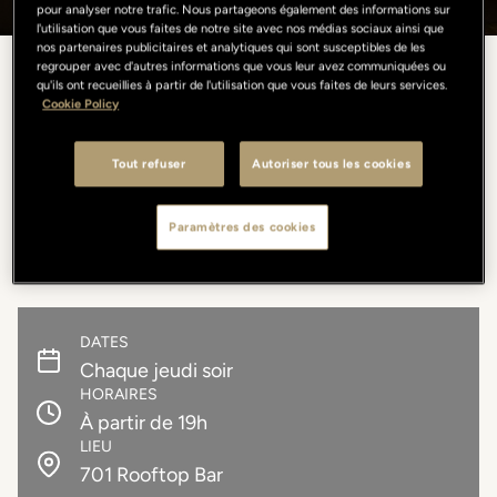
pour analyser notre trafic. Nous partageons également des informations sur
l'utilisation que vous faites de notre site avec nos médias sociaux ainsi que
nos partenaires publicitaires et analytiques qui sont susceptibles de les
regrouper avec d'autres informations que vous leur avez communiquées ou
qu'ils ont recueillies à partir de l'utilisation que vous faites de leurs services.
Piano & Cocktails under the stars
Cookie Policy
Le jeudi, une nuit sous les étoiles avec Piano & Cocktails under the
Tout refuser
Autoriser tous les cookies
stars : dès 19h, performance live au piano — des classiques italiens
aux morceaux internationaux — dans une atmosphère intime et
raffinée. Sous le ciel florentin, la musique rencontre la mixologie
Paramètres des cookies
d’auteur.
DATES
Chaque jeudi soir
HORAIRES
À partir de 19h
LIEU
701 Rooftop Bar