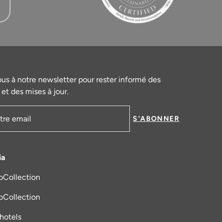
ous à notre newsletter pour rester informé des
et des mises à jour.
S'ABONNER
mail
ia
oCollection
s un nouvel onglet
oCollection
_hotels