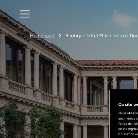
Homepage
Boutique hôtel Milan près du D
Ce site we
Nous utilison
aux médias s
faites de not
de les regrou
l'utilisation