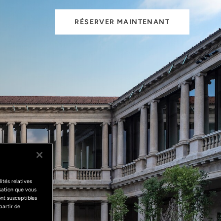
RÉSERVER MAINTENANT
ités relatives
isation que vous
ont susceptibles
partir de