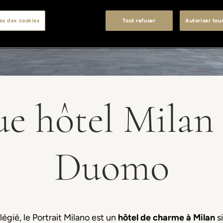
es des cookies
Tout refuser
Autoriser tou
e hôtel Milan
Duomo
égié, le Portrait Milano est un
hôtel de charme à Milan
si