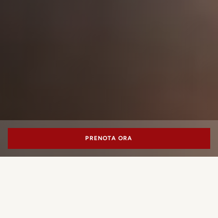
PRENOTA ORA
10_11
MENU
APPUNTAMENTI
CONTATTI
PORTRAIT MILANO
Un indirizzo milanese