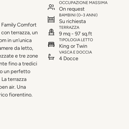
OCCUPAZIONE MASSIMA
On request
BAMBINI (0–3 ANNI)
Su richiesta
l Family Comfort
TERRAZZA
con terrazza, un
9 mq - 97 sq.ft
m in un’unica
TIPOLOGIA LETTO
King or Twin
amere da letto,
VASCA E DOCCIA
ezzate e tre zone
4 Docce
e fino a tredici
ono un perfetto
. La terrazza
pen air. Una
ico fiorentino.