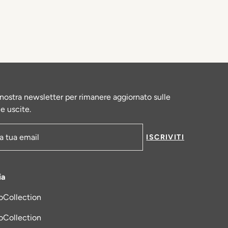
la nostra newsletter per rimanere aggiornato sulle
le uscite.
ISCRIVITI
-mail
ia
oCollection
una nuova scheda
oCollection