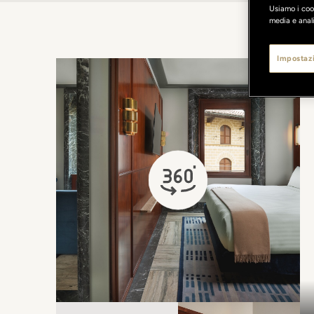
Usiamo i cook
media e anali
Impostazi