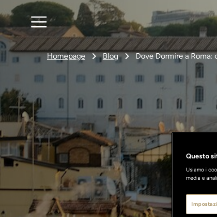
Homepage
Blog
Dove Dormire a Roma: co
Questo sit
Usiamo i cook
media e anali
Impostazi