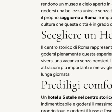
rendono un museo a cielo aperto in g
godersi una bellezza unica e senza 
il proprio
soggiorno a Roma
, è impo
cultura che questa città è in grado d
Scegliere un Ho
Il centro storico di Roma rappresenta 
godersi pienamente questa esperien
viversi una vacanza senza pensieri. I
attrazioni più importanti e meraviglio
lunga giornata.
Prediligi comfo
Un
hotel a 5 stelle nel centro stor
indimenticabile e godersi il massimo d
proprio tour, e godersi il lusso e l’os