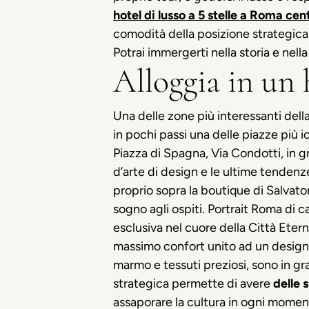
hotel di lusso a 5 stelle a Roma cen
comodità della posizione strategica 
Potrai immergerti nella storia e nell
Alloggia in un h
Una delle zone più interessanti dell
in pochi passi una delle piazze più 
Piazza di Spagna, Via Condotti, in g
d’arte di design e le ultime tendenze
proprio sopra la boutique di Salvato
sogno agli ospiti. Portrait Roma di c
esclusiva nel cuore della Città Eter
massimo confort unito ad un design d
marmo e tessuti preziosi, sono in gr
strategica permette di avere
delle 
assaporare la cultura in ogni momento