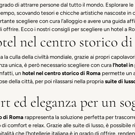
rado di attrarre persone dal tutto il mondo. Esplorare le
tempo, scovando tesori e chicche artistiche nascoste in
rtante scegliere con cura l’alloggio e avere una guida affid
i offrire. Ecco i nostri consigli per scegliere un hotel a R
tel nel centro storico 
la culla della civiltà mondiale, grazie ai propri capolavori 
za unica, è però necessario scegliere con cura
l’hotel
in
nfatti, un
hotel nel centro storico di Roma
permette un ac
se della città, per poi rilassarsi nella propria
suite di luss
rt ed eleganza per un so
ico di Roma
rappresenta la soluzione perfetta per trascor
i comfort e relax. Grazie alle suite di lusso, è possibile 
pitalità che l’hotellerie italiana è in grado di offrire, rend