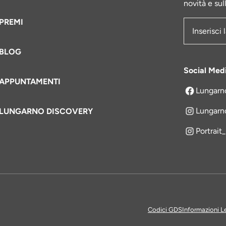
novità e sul
PREMI
Indirizzo e
BLOG
Social Med
APPUNTAMENTI
Lungarn
si apre in 
Lungarn
LUNGARNO DISCOVERY
Portrait
Codici GDS
Informazioni L