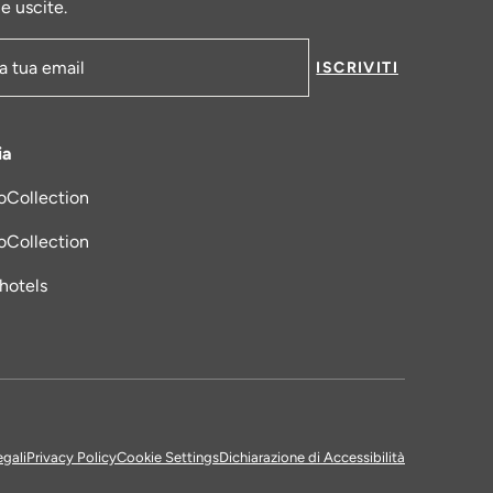
le uscite.
ISCRIVITI
-mail
ia
oCollection
una nuova scheda
oCollection
_hotels
egali
Privacy Policy
Cookie Settings
Dichiarazione di Accessibilità