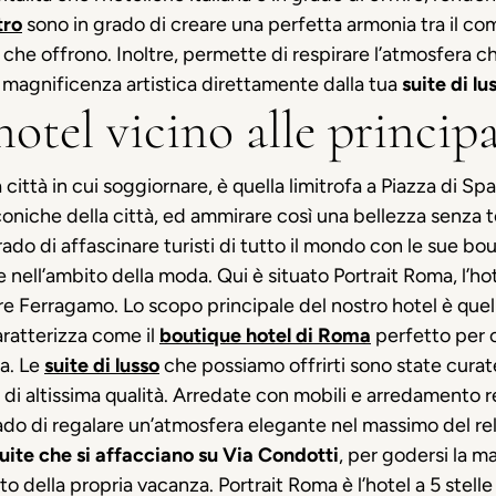
tro
sono in grado di creare una perfetta armonia tra il comfo
che offrono. Inoltre, permette di respirare l’atmosfera ch
a magnificenza artistica direttamente dalla tua
suite di lu
otel vicino alle principa
a città in cui soggiornare, è quella limitrofa a Piazza di 
iconiche della città, ed ammirare così una bellezza senza 
rado di affascinare turisti di tutto il mondo con le sue b
 nell’ambito della moda. Qui è situato Portrait Roma, l’hot
re Ferragamo. Lo scopo principale del nostro hotel è quel
aratterizza come il
boutique hotel di Roma
perfetto per 
na. Le
suite di lusso
che possiamo offrirti sono state curate 
i altissima qualità. Arredate con mobili e arredamento rea
ado di regalare un’atmosfera elegante nel massimo del rela
suite che si affacciano su Via Condotti
, per godersi la 
 della propria vacanza. Portrait Roma è l’hotel a 5 stelle