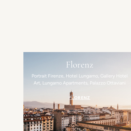
Florenz
Portrait Firenze, Hotel Lungarno, Gallery Hotel
Art, Lungarno Apartments, Palazzo Ottaviani
FLORENZ