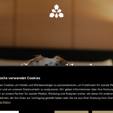
erfreundliche
bsite verwendet Cookies
n Cookies, um Inhalte und Werbeanzeigen zu personalisieren, um Funktionen für soziale M
ng in den Lungarno Collection Hotels in Mai
len und um unseren Datenverkehr zu analysieren. Wir geben Informationen über Ihre Nutzun
 an unsere Partner für soziale Medien, Werbung und Analysen weiter, die diese mit andere
können, die Sie ihnen zur Verfügung gestellt haben oder die sie aus Ihrer Nutzung ihrer Di
e Policy