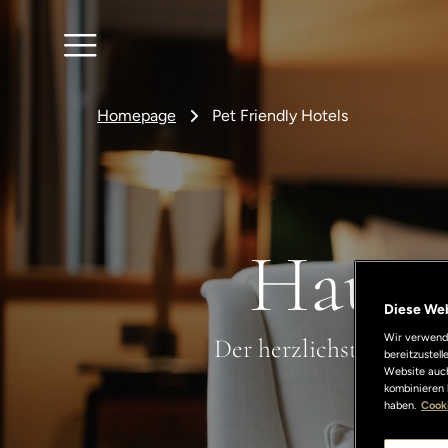
Homepage
Pet Friendly Hotels
Hausti
Diese We
Wir verwende
Der herzlichste Empfa
bereitzustel
Website auch
kombinieren 
haben.
Cooki