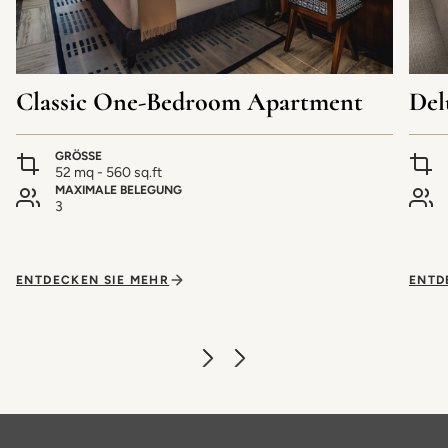
Classic One-Bedroom Apartment
Del
GRÖSSE
52 mq - 560 sq.ft
MAXIMALE BELEGUNG
3
ENTDECKEN SIE MEHR
ENTD