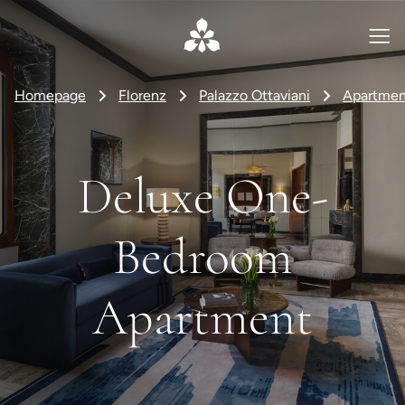
Homepage
Florenz
Palazzo Ottaviani
Apartmen
Deluxe One-
Bedroom
Apartment