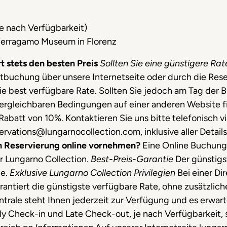
je nach Verfügbarkeit)
e Ferragamo Museum in Florenz
t stets den besten Preis
Sollten Sie eine günstigere Rat
tbuchung über unsere Internetseite oder durch die Res
ie best verfügbare Rate. Sollten Sie jedoch am Tag der 
ergleichbaren Bedingungen auf einer anderen Website fi
 Rabatt von 10%. Kontaktieren Sie uns bitte telefonisch
servations@lungarnocollection.com, inklusive aller Detai
ion Reservierung online vornehmen?
Eine Online Buchung
er Lungarno Collection.
Best-Preis-Garantie
Der günstigst
ie.
Exklusive Lungarno Collection Privilegien
Bei einer Di
rantiert die günstigste verfügbare Rate, ohne zusätzlic
rale steht Ihnen jederzeit zur Verfügung und es erwarten
rly Check-in und Late Check-out, je nach Verfügbarkeit,