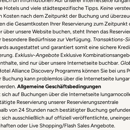
greich an Informationen
Auf unserer Internetseite lungar
e Hotels und viele städtespezifische Tipps.
Keine verst
en Kosten nach dem Zeitpunkt der Buchung und überzeugt
hnen die Gesamtkosten Ihrer Reservierung zum Zeitpunkt 
 über unsere Website buchen, steht Ihnen das Reservie
er besondere Bedürfnisse zur Verfügung.
Transaktions-Si
rds ausgestattet und garantiert somit eine sichere Kred
ierung.
Exklusiv-Angebote
Exklusive Kombinationsangebot
halte, sind nur über unsere Internetseite buchbar.
Glob
Hotel Alliance Discovery Programms können Sie bei uns
r Buchung kann problemlos über die Internetseite lunga
werden.
Allgemeine Geschäftsbedingungen
t sich auf Buchungen über die Internetseite lungarnocoll
stätigte Reservierung unserer Reservierungszentrale
rhalb von 24 Stunden nach bestätigter Buchung gefunden
sich ausschließlich auf offiziell veröffentlichte, uneing
chaften oder Live Shopping/Flash Sales Angebote.