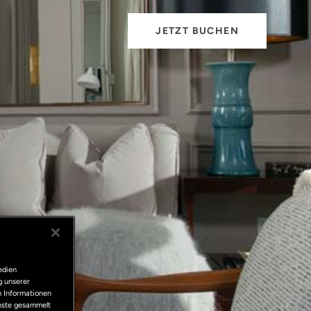
JETZT BUCHEN
edien
g unserer
n Informationen
enste gesammelt