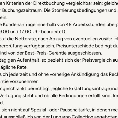
en Kriterien der Direktbuchung vergleichbar sein: gleic
er Buchungszeitraum. Die Stornierungsbedingungen und 
ein.
ie Kundenanfrage innerhalb von 48 Arbeitsstunden über
9.00 und 17.00 Uhr bearbeitet).
h auf die Nettorate, nach Abzug von eventuellen zusätz
Überprüfung verfügbar sein. Preisunterschiede bedingt d
ind von der Best-Preis-Garantie ausgeschlossen.
tägigen Aufenthalt, so bezieht sich der Preisvergleich 
tägliche Rate.
 sich jederzeit und ohne vorherige Ankündigung das Rec
antie vorzunehmen.
ingeschränkt berechtigt jegliche Erstattungsanfrage ind
 Verfügung steht und ob alle Bedingungen erfüllt sind. Im
d.
 sich nicht auf Spezial- oder Pauschaltarife, in denen m
 ausschließlich von der Lungarno Collection angeboten 