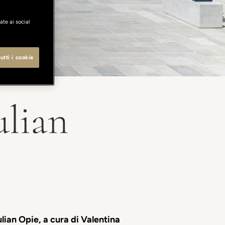
ate ai social
utti i cookie
ulian
ulian Opie, a cura di Valentina