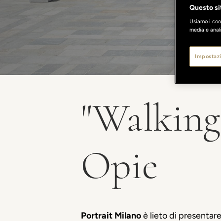
Questo sit
Usiamo i cook
media e anali
Impostazi
"Walking 
Opie
Portrait Milano
è lieto di presentare