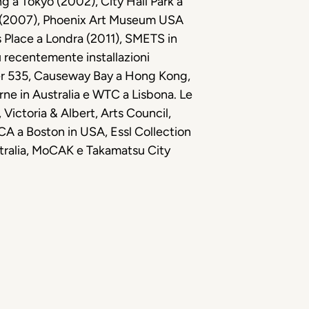
ng a Tokyo (2002), City Hall Park a
a (2007), Phoenix Art Museum USA
s Place a Londra (2011), SMETS in
ù recentemente installazioni
er 535, Causeway Bay a Hong Kong,
ne in Australia e WTC a Lisbona. Le
 Victoria & Albert, Arts Council,
CA a Boston in USA, Essl Collection
stralia, MoCAK e Takamatsu City