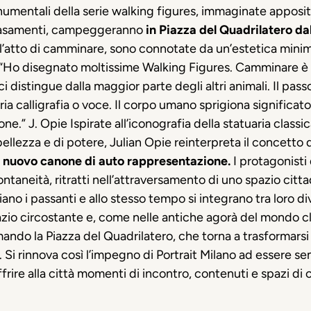
mentali della serie walking figures, immaginate appositam
 basamenti, campeggeranno
in Piazza del Quadrilatero dal
l’atto di camminare, sono connotate da un’estetica minima
to. “Ho disegnato moltissime Walking Figures. Camminare è
istingue dalla maggior parte degli altri animali. Il passo
pria calligrafia o voce. Il corpo umano sprigiona signifi
ne.” J. Opie Ispirate all’iconografia della statuaria classi
ellezza e di potere, Julian Opie reinterpreta il concetto 
 nuovo canone di auto rappresentazione.
I protagonisti
 spontaneità, ritratti nell’attraversamento di uno spazio c
iano i passanti e allo stesso tempo si integrano tra loro d
zio circostante e, come nelle antiche agorà del mondo clas
imando la Piazza del Quadrilatero, che torna a trasformarsi 
. Si rinnova così l’impegno di Portrait Milano ad essere 
frire alla città momenti di incontro, contenuti e spazi di c