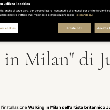
o utilizza i cookies
ie, anche di terze parti, per personalizzare i contenuti e gli annunci, per offrire funzioni leg
zzare il nostro traffico. Puoi modificare le impostazioni cookie
cliccando qui
oni cookies
Rifiuta tutti
Accetta t
in Milan" di J
 l’installazione
Walking in Milan dell’artista britannico J