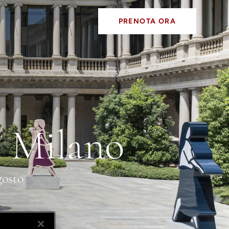
PRENOTA ORA
t Milano
gosto