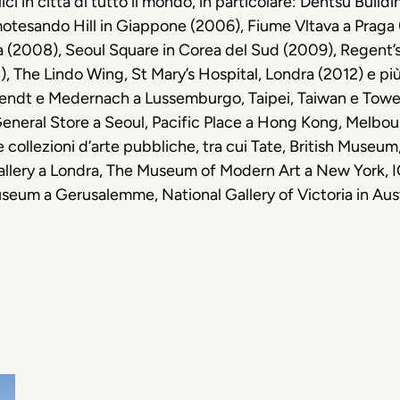
 in città di tutto il mondo, in particolare: Dentsu Buildi
motesando Hill in Giappone (2006), Fiume Vltava a Prag
nda (2008), Seoul Square in Corea del Sud (2009), Regent’
), The Lindo Wing, St Mary’s Hospital, Londra (2012) e pi
rendt e Medernach a Lussemburgo, Taipei, Taiwan e Tow
neral Store a Seoul, Pacific Place a Hong Kong, Melbour
collezioni d’arte pubbliche, tra cui Tate, British Museum,
 Gallery a Londra, The Museum of Modern Art a New York, I
useum a Gerusalemme, National Gallery of Victoria in Au