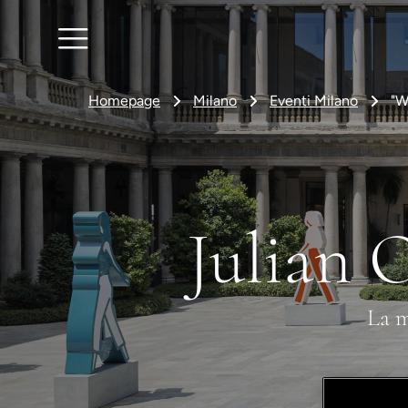
Homepage
Milano
Eventi Milano
"W
Julian 
La m