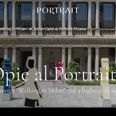
alking in Milan" di Julian Opie al Portrait Milano
Opie al Portrai
ostra "Walking in Milan", dal 3 luglio al 27 a