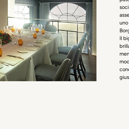
soc
asse
uno
Bor
Il b
bril
menù
mode
conc
gius