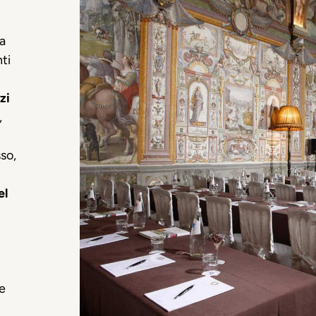
a
nti
zi
,
sso,
el
 e