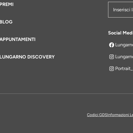
PREMI
Indirizzo e
BLOG
Social Med
APPUNTAMENTI
Lungarn
si apre in 
Lungarn
LUNGARNO DISCOVERY
Portrait
Codici GDS
Informazioni L