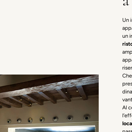
a
Un i
appa
un i
rist
amp
appa
rise
Che 
pres
din
van
Al c
l’ef
loca
pas