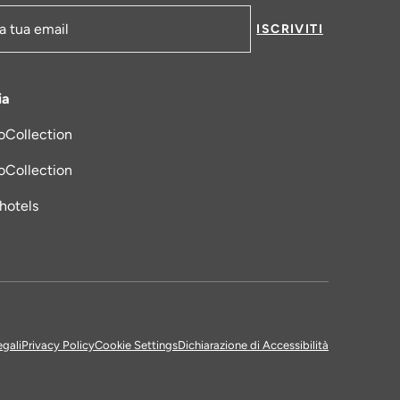
ISCRIVITI
-mail
ia
oCollection
una nuova scheda
oCollection
_hotels
egali
Privacy Policy
Cookie Settings
Dichiarazione di Accessibilità