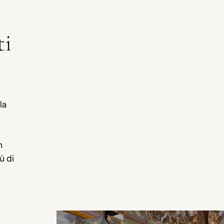
ti
la
n
ù di