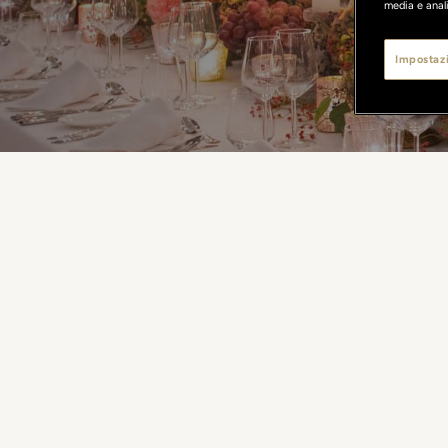
media e anali
Impostazi