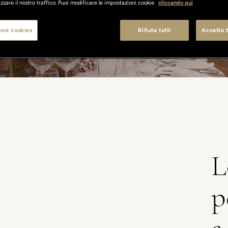
zzare il nostro traffico. Puoi modificare le impostazioni cookie
cliccando qui
oni cookies
Rifiuta tutti
Accetta t
L
p