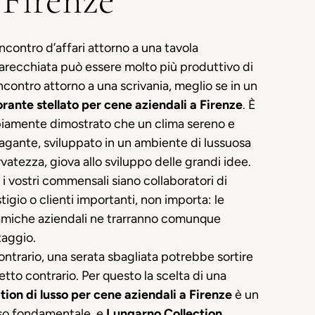
 Firenze
ncontro d’affari attorno a una tavola
recchiata può essere molto più produttivo di
ncontro attorno a una scrivania, meglio se in un
orante stellato per cene aziendali a Firenze
. È
iamente dimostrato che un clima sereno e
gante, sviluppato in un ambiente di lussuosa
rvatezza, giova allo sviluppo delle grandi idee.
i vostri commensali siano collaboratori di
tigio o clienti importanti, non importa: le
amiche aziendali ne trarranno comunque
taggio.
ontrario, una serata sbagliata potrebbe sortire
fetto contrario. Per questo la scelta di una
tion di lusso per cene aziendali a Firenze
è un
so fondamentale, e
Lungarno Collection
,