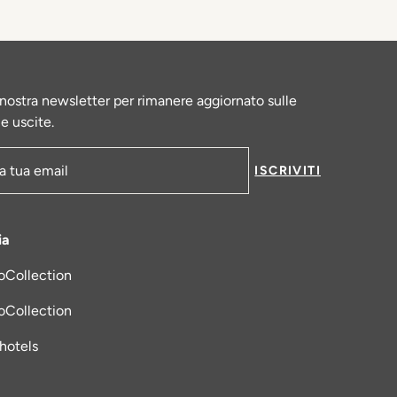
la nostra newsletter per rimanere aggiornato sulle
le uscite.
ISCRIVITI
-mail
ia
oCollection
una nuova scheda
oCollection
_hotels