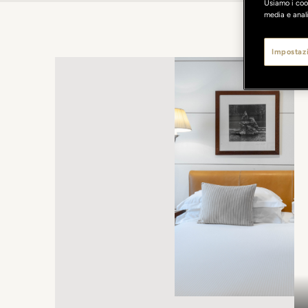
Usiamo i cook
media e anali
Impostazi