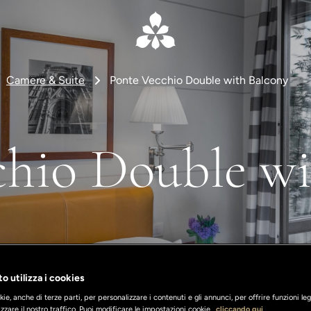
Camere & Suite
Ponte Vecchio Double with Balcony
chio Double wi
o utilizza i cookies
ie, anche di terze parti, per personalizzare i contenuti e gli annunci, per offrire funzioni leg
zzare il nostro traffico. Puoi modificare le impostazioni cookie
cliccando qui