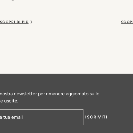
SCOPRI DI PIÙ
SCOPR
la nostra newsletter per rimanere aggiornato sulle
le uscite.
ISCRIVITI
-mail