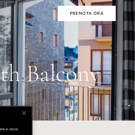
PRENOTA ORA
th Balcony
ate ai social