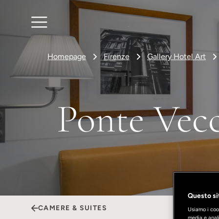
Homepage
Firenze
Gallery Hotel Art
Ponte Vec
Questo sit
CAMERE & SUITES
Usiamo i cook
media e anali