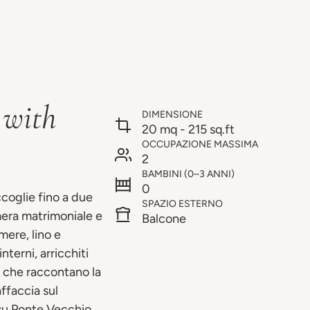
 with
DIMENSIONE
20 mq - 215 sq.ft
OCCUPAZIONE MASSIMA
2
BAMBINI (0–3 ANNI)
0
coglie fino a due
SPAZIO ESTERNO
era matrimoniale e
Balcone
mere, lino e
nterni, arricchiti
hi che raccontano la
affaccia sul
 su Ponte Vecchio.