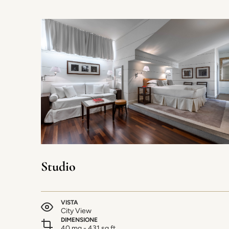
Studio
VISTA
City View
DIMENSIONE
40 mq - 431 sq.ft