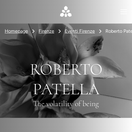
Homepage
Firenze
Eventi Firenze
Roberto Patel
ROBERTO
PATELLA
The volatility of being