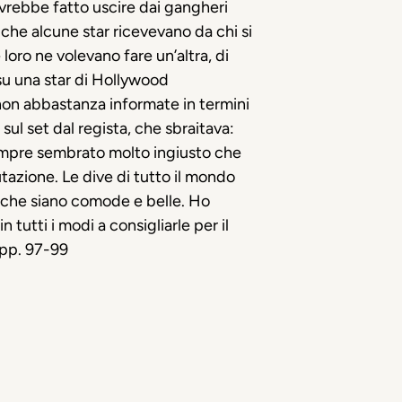
avrebbe fatto uscire dai gangheri
 che alcune star ricevevano da chi si
oro ne volevano fare un’altra, di
su una star di Hollywood
non abbastanza informate in termini
ul set dal regista, che sbraitava:
 sempre sembrato molto ingiusto che
utazione. Le dive di tutto il mondo
 che siano comode e belle. Ho
tutti i modi a consigliarle per il
 pp. 97-99