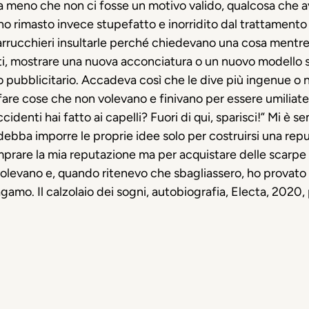
li a meno che non ci fosse un motivo valido, qualcosa che 
no rimasto invece stupefatto e inorridito dal trattamento
arrucchieri insultarle perché chiedevano una cosa mentre l
atti, mostrare una nuova acconciatura o un nuovo modello 
 pubblicitario. Accadeva così che le dive più ingenue o 
fare cose che non volevano e finivano per essere umiliate s
cidenti hai fatto ai capelli? Fuori di qui, sparisci!” Mi è
 debba imporre le proprie idee solo per costruirsi una rep
rare la mia reputazione ma per acquistare delle scarpe
levano e, quando ritenevo che sbagliassero, ho provato in 
gamo. Il calzolaio dei sogni, autobiografia, Electa, 2020,