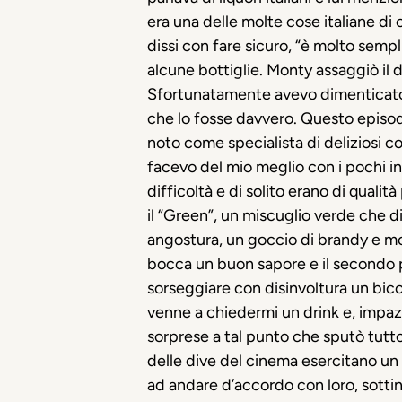
era una delle molte cose italiane di
dissi con fare sicuro, “è molto sempl
alcune bottiglie. Monty assaggiò il dri
Sfortunatamente avevo dimenticato l
che lo fosse davvero. Questo episodi
noto come specialista di deliziosi co
facevo del mio meglio con i pochi ing
difficoltà e di solito erano di qualit
il “
Green
”, un miscuglio verde che di
angostura, un goccio di brandy e mol
bocca un buon sapore e il secondo pe
sorseggiare con disinvoltura un bic
venne a chiedermi un drink e, impaz
sorprese a tal punto che sputò tutt
delle dive del cinema esercitano un 
ad andare d’accordo con loro, sottint