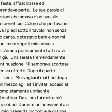
 feste, affascinasse ed
i prendeva parte.
Le sue parole ci
asioni che amavo e odiavo allo
no beneficio. Coloro che portavano
 i piedi sotto il tavolo, non senza
tro canto, detestavo bere e non mi
uni mesi dopo il mio arrivo a
 c’erano praticamente tutti i divi
s in giù. Una serata tremendamente
n continuazione. Mi sembrava scortese
eniva offerto. Dopo il quarto
i sensi. Mi svegliai il mattino dopo
in mezzo agli altri invitati accasciati
o completamente ubriachi e
 mattina. Da allora fui molto più
re sobrio. Durante un ricevimento si
il mio paese da piccolo e la grappa