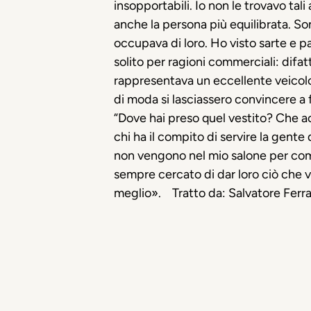
insopportabili. Io non le trovavo ta
anche la persona più equilibrata. So
occupava di loro. Ho visto sarte e p
solito per ragioni commerciali: dif
rappresentava un eccellente veicolo
di moda si lasciassero convincere a 
“Dove hai preso quel vestito? Che ac
chi ha il compito di servire la gente
non vengono nel mio salone pe
r
comp
sempre cercato di dar loro ciò che vo
meglio
».
Tratto da:
Salvatore Ferra