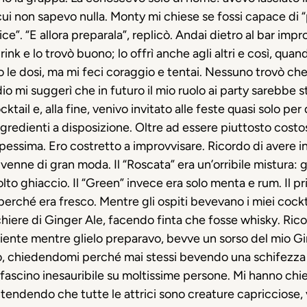
 cui non sapevo nulla. Monty mi chiese se fossi capace di 
ice”. “E allora preparala”, replicò. Andai dietro al bar imp
nk e lo trovò buono; lo offrì anche agli altri e così, quando
e dosi, ma mi feci coraggio e tentai. Nessuno trovò che
o mi suggerì che in futuro il mio ruolo ai party sarebbe s
cktail e, alla fine, venivo invitato alle feste quasi solo p
redienti a disposizione. Oltre ad essere piuttosto costosi,
à pessima. Ero costretto a improvvisare. Ricordo di avere in
venne di gran moda. Il “Roscata” era un’orribile mistura: g
to ghiaccio. Il “Green” invece era solo menta e rum. Il p
rché era fresco. Mentre gli ospiti bevevano i miei cockta
chiere di Ginger Ale, facendo finta che fosse whisky. Ric
iente mentre glielo preparavo, bevve un sorso del mio Gi
o, chiedendomi perché mai stessi bevendo una schifezza c
fascino inesauribile su moltissime persone. Mi hanno chi
endendo che tutte le attrici sono creature capricciose, vo