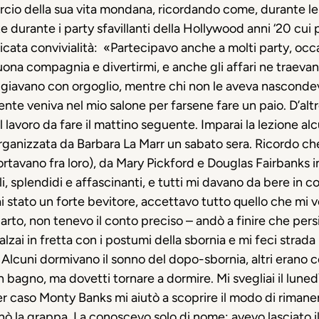
corcio della sua vita mondana, ricordando come, durante le
rte durante i party sfavillanti della Hollywood anni ‘20 cu
cata convivialità:
«
Partecipavo anche a molti party, occ
uona compagnia e divertirmi, e anche gli affari ne traeva
ggiavano con orgoglio, mentre chi non le aveva nascondeva
ente veniva nel mio salone per farsene fare un paio. D’al
lavoro da fare il mattino seguente. Imparai la lezione alc
rganizzata da Barbara La Marr un sabato sera. Ricordo che
portavano fra loro), da Mary Pickford e Douglas Fairbank
ili, splendidi e affascinanti, e tutti mi davano da bere i
ai stato un forte bevitore, accettavo tutto quello che mi v
rto, non tenevo il conto preciso – andò a finire che persi 
alzai in fretta con i postumi della sbornia e mi feci strada 
. Alcuni dormivano il sonno del dopo-sbornia, altri eran
n bagno, ma dovetti tornare a dormire. Mi svegliai il lunedì
er caso Monty Banks mi aiutò a scoprire il modo di rimane
zionò la grappa. La conoscevo solo di nome: avevo lasciato 