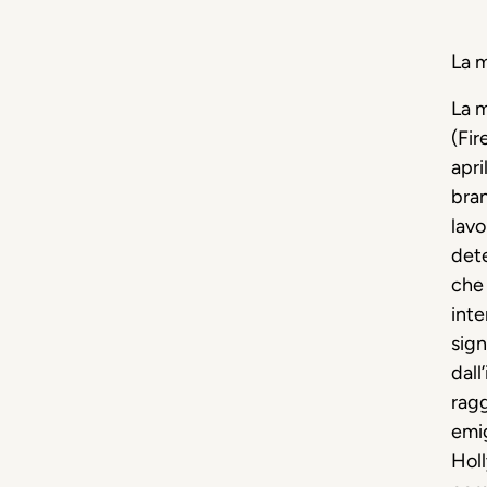
La 
La 
(Fi
apri
bra
lavo
dete
che 
inte
sign
dall
ragg
emig
Holl