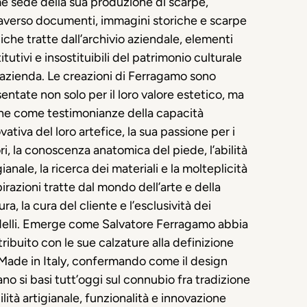
 sede della sua produzione di scarpe,
averso documenti, immagini storiche e scarpe
iche tratte dall’archivio aziendale, elementi
itutivi e insostituibili del patrimonio culturale
’azienda. Le creazioni di Ferragamo sono
entate non solo per il loro valore estetico, ma
he come testimonianze della capacità
vativa del loro artefice, la sua passione per i
ri, la conoscenza anatomica del piede, l’abilità
gianale, la ricerca dei materiali e la molteplicità
pirazioni tratte dal mondo dell’arte e della
ura, la cura del cliente e l’esclusività dei
elli. Emerge come Salvatore Ferragamo abbia
ribuito con le sue calzature alla definizione
 Made in
Italy
, confermando come il design
iano si basi tutt’oggi sul connubio fra tradizione
ilità artigianale, funzionalità e innovazione