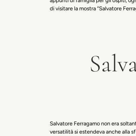
appunti di famiglia per gli ospiti, og
di visitare la mostra “Salvatore Fe
Salv
Salvatore Ferragamo non era soltanto
versatilità si estendeva anche alla s