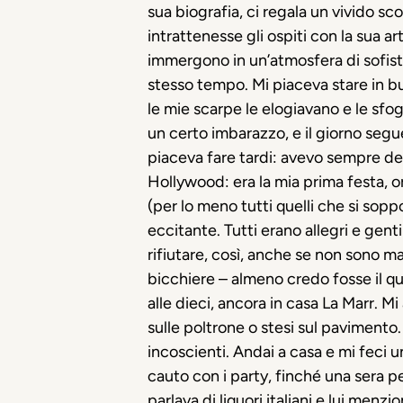
sua biografia, ci regala un vivido s
intrattenesse gli ospiti con la sua a
immergono in un’atmosfera di sofisti
stesso tempo. Mi piaceva stare in b
le mie scarpe le elogiavano e le sfo
un certo imbarazzo, e il giorno segu
piaceva fare tardi: avevo sempre del 
Hollywood: era la mia prima festa, o
(per lo meno tutti quelli che si sop
eccitante. Tutti erano allegri e gent
rifiutare, così, anche se non sono m
bicchiere – almeno credo fosse il qua
alle dieci, ancora in casa La Marr. Mi 
sulle poltrone o stesi sul pavimento
incoscienti. Andai a casa e mi feci u
cauto con i party, finché una sera p
parlava di liquori italiani e lui men