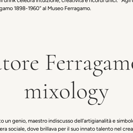
ni drink celebra intuizione, creatività e ricordi unici.
Agli 
rragamo 1898-1960” al Museo Ferragamo.
atore Ferragamo
mixology
 un genio, maestro indiscusso dell’artigianalità e simbolo 
fera sociale, dove brillava per il suo innato talento nel cr