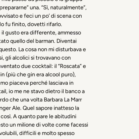
“prepararne” una. “Sì, naturalmente”,
rovvisato e feci un po’ di scena con
 fu finito, dovetti rifarlo.
 il gusto era differente, ammesso
tato quello del barman. Diventai
er questo. La cosa non mi disturbava e
 gli alcolici si trovavano con
ventato due cocktail: il “
Roscata
” e
in (più che gin era alcool puro),
rimo piaceva perché lasciava in
il, io me ne stavo dietro il banco a
ordo che una volta Barbara La Marr
nger Ale. Quel sapore inatteso la
osì. A quanto pare le abitudini
esto un milione di volte come facessi
lubili, difficili e molto spesso