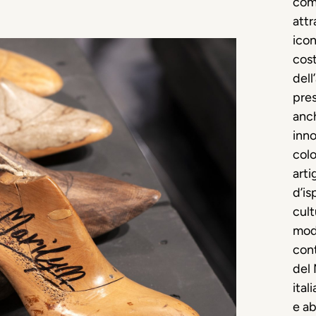
come
attr
icon
cost
dell
pres
anc
inno
colo
arti
d’is
cult
mod
cont
del
ital
e ab