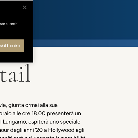
ate ai social
utti i cookie
tail
le, giunta ormai alla sua
raio alle
ore 18
.00 presenterà un
tel Lungarno, ospiterà uno speciale
mour degli anni ’20 a Hollywood agli