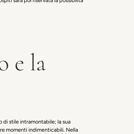
ospiti sarà poi riservata la possibilità
 e la
di stile intramontabile; la sua
eare momenti indimenticabili. Nella