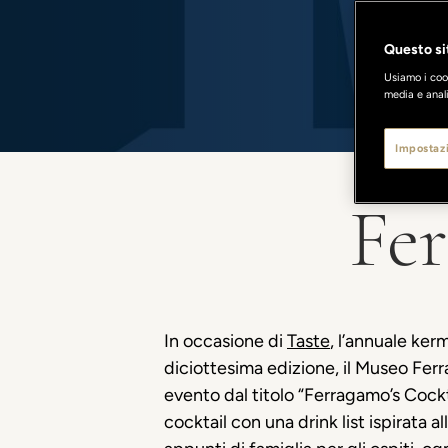
Questo sit
Usiamo i cook
media e anali
Impostazi
Fer
In occasione di
Taste
,
l’annuale kerm
diciottesima edizione, il Museo Ferr
evento dal titolo “
F
erragamo
’s
Cockt
cocktail con una drink list ispirata