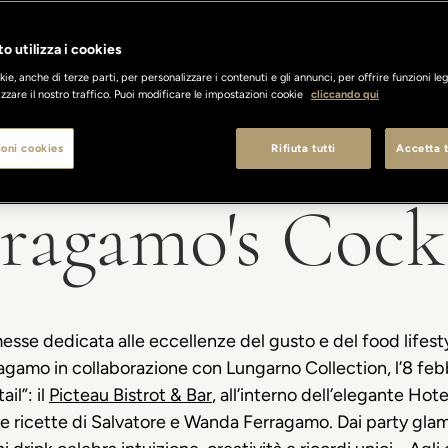
o utilizza i cookies
ie, anche di terze parti, per personalizzare i contenuti e gli annunci, per offrire funzioni leg
zzare il nostro traffico. Puoi modificare le impostazioni cookie
cliccando qui
oni cookies
Rifiuta tutti
Accetta t
ragamo's Cock
esse dedicata alle eccellenze del gusto e del food lifesty
agamo in collaborazione con Lungarno Collection, l’8 febb
ail
”:
il
Picteau Bistrot & Bar
, all’interno dell’elegante Ho
 alle ricette di Salvatore e Wanda Ferragamo. Dai party gla