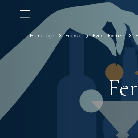
Homepage
Firenze
Eventi Firenze
F
Fer