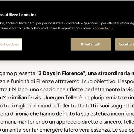
o utilizza i cookies
ie, anche di terze parti, per personalizzare i contenuti e gli annunci, per offrire funzioni leg
zzare il nostro traffico. Puoi modificare le impostazioni cookie
cliccando qui
oni cookies
Rifiuta tutti
Accetta t
ragamo presenta
"3 Days in Florence", una straordinaria
a e l'unicità di Firenze attraverso il suo obiettivo. L'esp
Portrait Milano, uno spazio che riflette perfettamente la
 Maximilian Davis.
Juergen Teller è un pluripremiato e ri
a i migliori al mondo. Teller tratta tutti i suoi soggetti 
a di ironia che hanno definito la sua estetica inconfondib
omuni, mantenendo un approccio diretto e sincero. Teller
oro umanità per far emergere la loro vera essenza. Le sue o