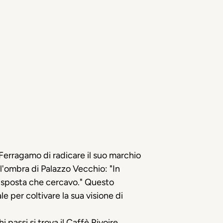
i Ferragamo di radicare il suo marchio
l'ombra di Palazzo Vecchio: "In
a risposta che cercavo." Questo
 per coltivare la sua visione di
i passi si trova il Caffè
Rivoire
,