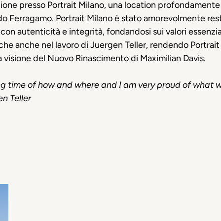
izione presso
Portrait
Milano,
una location profondamente
rdo Ferragamo.
Portrait
Milano
è stato amorevolmente resta
, con autenticità e integrità, fondandosi sui valori essenz
eche anche nel lavoro di Juergen Teller, rendendo
Portrait
la visione del Nuovo Rinascimento di Maximilian Davis.
ong time of how and where and I am
very proud
of what w
en Teller