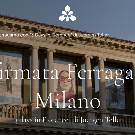
Ferragamo con "3 Days in Florence" di Juergen Teller
irmata Ferraga
Milano
"3 days in Florence" di Juergen Teller