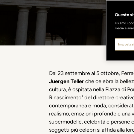
Questo sit
Usiamo i cook
media e anali
Impostazi
Dal 23 settembre al 5 ottobre, Fer
Juergen Teller
che celebra la bellezz
cultura, è ospitata nella Piazza di 
Rinascimento" del direttore creativo
contemporanea e moda, considerato tr
realismo, emozioni profonde e una ven
supermodelle, celebrità e persone c
soggetti più celebri si affida alla l