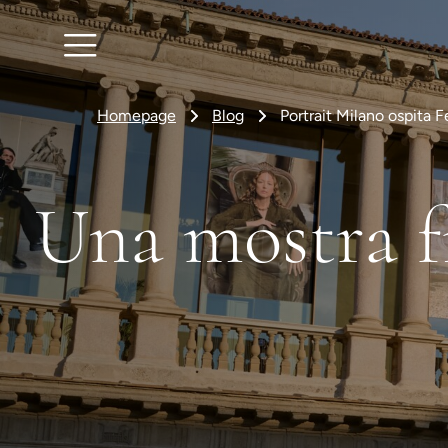
Homepage
Blog
Portrait Milano ospita 
Una mostra f