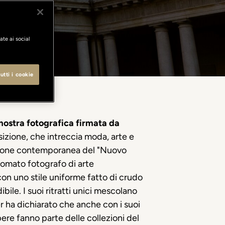
ate ai social
utti i cookie
 mostra fotografica firmata da
osizione, che intreccia moda, arte e
 visione contemporanea del "Nuovo
nomato fotografo di arte
con uno stile uniforme fatto di crudo
ile. I suoi ritratti unici mescolano
 ha dichiarato che anche con i suoi
pere fanno parte delle collezioni del