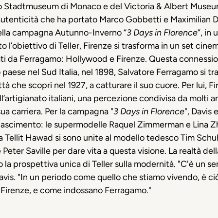
Stadtmuseum di Monaco e del Victoria & Albert Museum di
 autenticità che ha portato Marco Gobbetti e Maximilian D
nella campagna Autunno-Inverno “
3 Days in Florence
”, in
o l’obiettivo di Teller, Firenze si trasforma in un set cin
i da Ferragamo: Hollywood e Firenze. Questa connessio
paese nel Sud Italia, nel 1898, Salvatore Ferragamo si tra
à che scoprì nel 1927, a catturare il suo cuore. Per lui, 
l’artigianato italiani, una percezione condivisa da molti am
ua carriera.
Per la campagna "
3 Days in Florence
", Davis
inascimento: le supermodelle Raquel Zimmerman e Lina Zh
 Tellit Hawad si sono unite al modello tedesco Tim Schuh
eter Saville per dare vita a questa visione. La realtà della
 la prospettiva unica di Teller sulla modernità. "C'è un s
vis. "In un periodo come quello che stiamo vivendo, è ci
a Firenze, e come indossano Ferragamo."