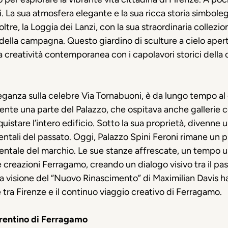
isti. La sua atmosfera elegante e la sua ricca storia simboleg
oltre, la Loggia dei Lanzi, con la sua straordinaria collezio
 della campagna. Questo giardino di sculture a cielo ape
a creatività contemporanea con i capolavori storici della c
leganza sulla celebre Via Tornabuoni, è da lungo tempo al
ente una parte del Palazzo, che ospitava anche gallerie 
quistare l’intero edificio. Sotto la sua proprietà, divenne 
ntali del passato. Oggi, Palazzo Spini
Feroni
rimane un pu
mentale del marchio. Le sue stanze affrescate, un tempo us
creazioni Ferragamo, creando un dialogo visivo tra il pass
a visione del “Nuovo Rinascimento” di Maximilian Davis ha 
tra Firenze e il continuo viaggio creativo di Ferragamo.
iorentino di Ferragamo