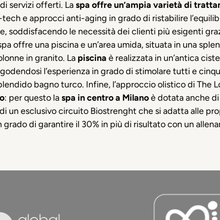
i servizi offerti. La
spa offre un’ampia varietà di tratt
ech e approcci anti-aging in grado di ristabilire l’equilibr
, soddisfacendo le necessità dei clienti più esigenti graz
a spa offre una piscina e un’area umida, situata in una sple
olonne in granito. La
piscina
è realizzata in un’antica cis
 godendosi l’esperienza in grado di stimolare tutti e cinque
splendido bagno turco. Infine, l’approccio olistico di The L
mo
: per questo la
spa in centro a Milano
è dotata anche di 
di un esclusivo circuito Biostrenght che si adatta alle prop
 grado di garantire il 30% in più di risultato con un allen