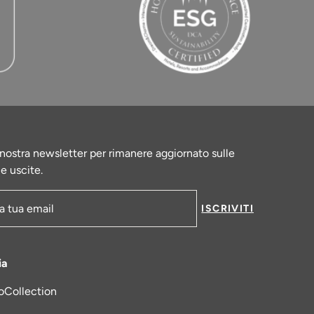
la nostra newsletter per rimanere aggiornato sulle
le uscite.
ISCRIVITI
-mail
ia
oCollection
una nuova scheda