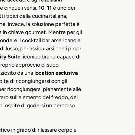
e cinque i sensi.
10_11
è uno dei
i tipici della cucina italiana,
, invece, la soluzione perfetta è
la in chiave gourmet. Mentre per gli
fondere il cocktail bar americano e
di lusso, per assicurarsi che i propri
ty Suite
, iconico brand capace di
roprio approccio olistico,
reziosito da una
location esclusiva
pite di ricongiungersi con gli
 per ricongiungersi pienamente alle
ero sull’elemento del freddo, del
ni ospite di godersi un percorso
tico in grado di rilassare corpo e