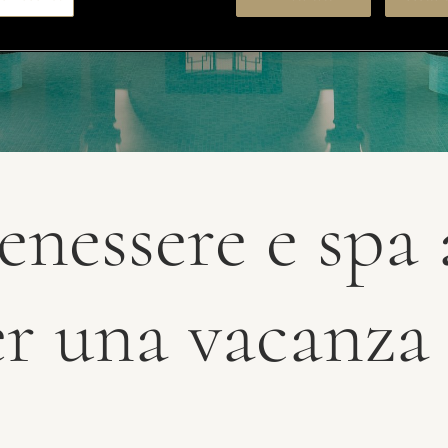
enessere e spa
er una vacanza