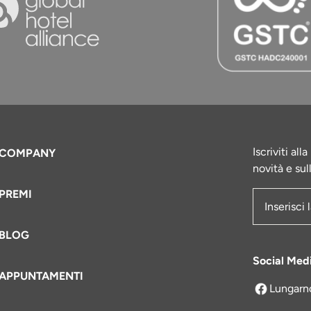
Iscriviti al
COMPANY
novità e sul
PREMI
Indirizzo e
BLOG
Social Med
APPUNTAMENTI
Lungarn
si apre in 