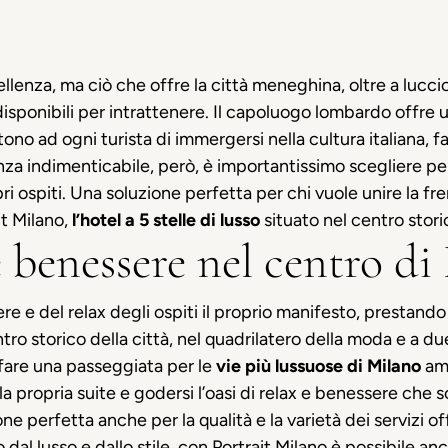
llenza, ma ciò che offre la città meneghina, oltre a luccic
 disponibili per intrattenere. Il capoluogo lombardo offr
ono ad ogni turista di immergersi nella cultura italiana, fa
nza indimenticabile, però, è importantissimo scegliere per
ri ospiti. Una soluzione perfetta per chi vuole unire la fre
ait Milano,
l’hotel a 5 stelle di lusso
situato nel centro stori
 benessere nel centro di
e e del relax degli ospiti il proprio manifesto, prestando 
tro storico della città, nel quadrilatero della moda e a d
 fare una passeggiata per le
vie più lussuose di Milano
amm
 propria suite e godersi l’oasi di relax e benessere che sol
ne perfetta anche per la qualità e la varietà dei servizi offe
 dal lusso e dallo stile, con Portrait Milano è possibile a