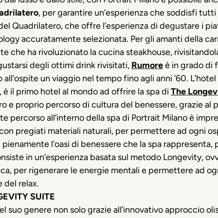
uadrilatero
, per garantire un’esperienza che soddisfi tutti 
 del Quadrilatero, che offre l’esperienza di degustare i piatt
gy accuratamente selezionata. Per gli amanti della carne
ante che ha rivoluzionato la cucina steakhouse, rivisitando
tarsi degli ottimi drink rivisitati,
Rumore
è in grado di 
o all’ospite un viaggio nel tempo fino agli anni ’60. L’hotel 
 è il primo hotel al mondo ad offrire la spa di
The Longevi
ro e proprio percorso di cultura del benessere, grazie al p
nte percorso all’interno della spa di Portrait Milano è imp
con pregiati materiali naturali, per permettere ad ogni os
rsi pienamente l’oasi di benessere che la spa rappresenta,
onsiste in un’esperienza basata sul metodo Longevity, ovv
ca, per rigenerare le energie mentali e permettere ad og
 del relax.
GEVITY SUITE
l suo genere non solo grazie all’innovativo approccio olis