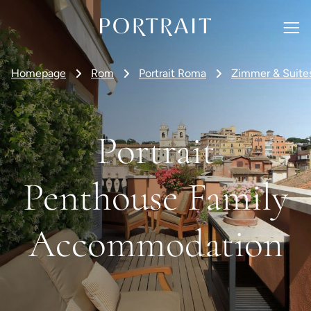
Homepage
Rom
Portrait Roma
Zimmer & Suite
Portrait
Penthouse Family
Accommodation