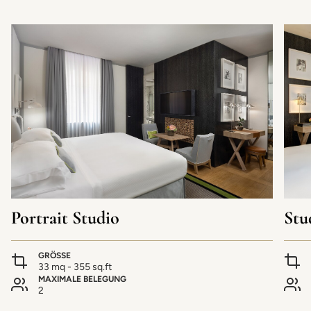
Portrait Studio
Stu
GRÖSSE
33 mq - 355 sq.ft
MAXIMALE BELEGUNG
2