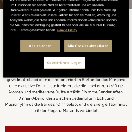
um Funktionen für soziale Medien bereitzustellen und um unseren
Datenverkehr zu analysieren. Wir geben Informationen über Ihre Nutzung
unserer Website auch an unsere Partner für soziale Medien, Werbung und
Analysen weiter, die diese mit anderen Informationen kombinieren können,
Amici del 10_11, Morgana
die Sie ihnen zur Verfügung gestellt haben oder die sie aus Ihrer Nutzung
ihrer Dienste gesammelt haben.
Cookie Policy
Cocktail Bar
Alle ablehnen
Alle Cookies akzeptieren
Zum zweiten Mal erobert das ikonische Morgana die Räume
unserer Bar und erneuert eine Zusammenarbeit, die die Energie
Cookie-Einstellungen
Siziliens mit der kosmopolitischen Eleganz von Portrait Milano
verbindet. Ein einzigartiger Abend, der der Signature-Mixology
gewidmet ist, bei dem die renommierten Bartender des Morgana
eine exklusive Drink-Liste kreieren, die die Insel durch kräftige
Aromen und mediterrane Düfte erzählt. Ein mitreißender After-
Dinner-Abend, der zwischen gedämpftem Licht und
Musikrhythmus die Bar des 10_11 belebt und die Energie Taorminas
mit der Eleganz Mailands verbindet.