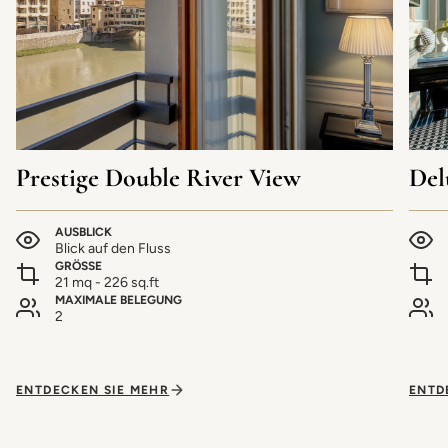
Prestige Double River View
Del
AUSBLICK
Blick auf den Fluss
GRÖSSE
21 mq - 226 sq.ft
MAXIMALE BELEGUNG
2
ENTDECKEN SIE MEHR
ENTD