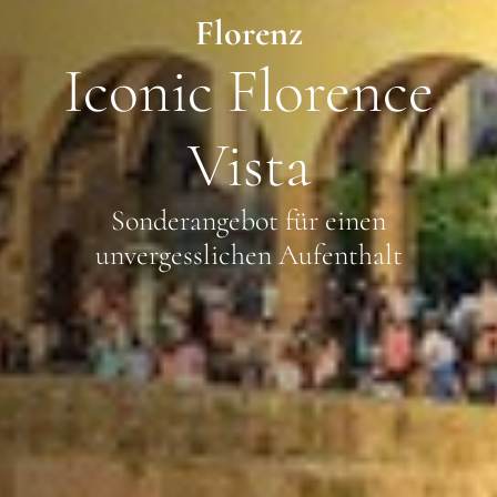
Florenz
Iconic Florence
Vista
Sonderangebot für einen
unvergesslichen Aufenthalt