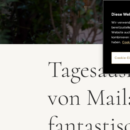
Diese We
Wir verwende
bereitzustel
Website auch
kombinieren 
haben.
Cooki
Tagesaus
Cookie-Ei
von Mail
fantastis