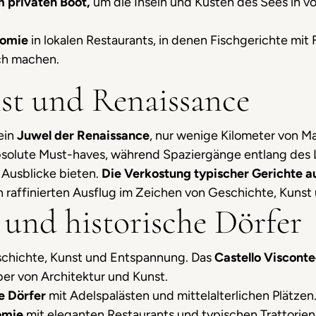
m privaten Boot,
um die Inseln und Küsten des Sees in v
nomie
in lokalen Restaurants, in denen Fischgerichte mi
ch machen.
st und Renaissance
ein
Juwel der Renaissance
, nur wenige Kilometer von Ma
absolute Must-haves, während Spaziergänge entlang des
 Ausblicke bieten.
Die Verkostung typischer Gerichte 
 raffinierten Ausflug im Zeichen von Geschichte, Kunst
r und historische Dörfer
schichte, Kunst und Entspannung. Das
Castello Viscont
er von Architektur und Kunst.
he Dörfer
mit Adelspalästen und mittelalterlichen Plätzen
omie
mit eleganten Restaurants und typischen Trattorien. Pa