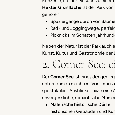
Konzerte, die den Besuch zu einem 
Hektar Grünfläche
ist der Park von
gehören
Spaziergänge durch von Bäumen
Rad- und Joggingwege, perfekt 
Picknicks im Schatten jahrhund
Neben der Natur ist der Park auch 
Kunst, Kultur und Gastronomie der
2. Comer See: 
Der
Comer See
ist eines der gedie
unternehmen möchten. Von imposante
spektakuläre Ausblicke sowie eine 
unvergessliche, romantische Mome
Malerische historische Dörfer
:
historischen Gebäuden und Kuns