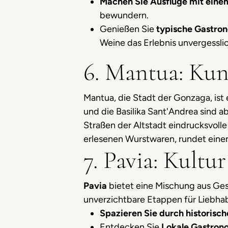
Machen Sie Ausflüge mit eine
bewundern.
Genießen Sie
typische Gastro
Weine das Erlebnis unvergessli
6. Mantua: Kun
Mantua, die Stadt der Gonzaga, ist 
und die Basilika Sant'Andrea sind 
Straßen der Altstadt eindrucksvolle
erlesenen Wurstwaren, rundet einen
7. Pavia: Kultu
Pavia
bietet eine Mischung aus Ge
unverzichtbare Etappen für Liebhab
Spazieren Sie durch historisc
Entdecken Sie
Lokale Gastron