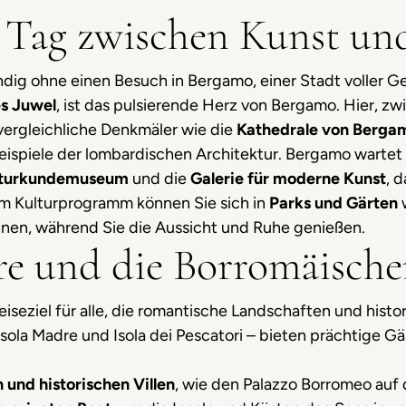
n Tag zwischen Kunst un
ändig ohne einen Besuch in Bergamo, einer Stadt voller G
es Juwel
, ist das pulsierende Herz von Bergamo. Hier, z
vergleichliche Denkmäler wie die
Kathedrale von Berg
ispiele der lombardischen Architektur. Bergamo wartet
turkundemuseum
und die
Galerie für moderne Kunst
, 
m Kulturprogramm können Sie sich in
Parks und Gärten
nen, während Sie die Aussicht und Ruhe genießen.
re und die Borromäische
Reiseziel für alle, die romantische Landschaften und histo
, Isola Madre und Isola dei Pescatori – bieten prächtige Gä
 und historischen Villen
, wie den Palazzo Borromeo auf d