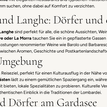
mm suchen, ohne dabei auf Komfort zu verzichten.
und Langhe: Dörfer und 
 Langhe
sind perfekt für alle, die schöne Aussichten, We
ve oder La Morra
tauchen Sie ein in gepflasterte Gassen 
kostungen renommierter Weine wie Barolo und Barbaresco 
e zwischen Aromen, Geschichte und Postkartenlandschaft
 Umgebung
Reiseziel, perfekt für einen Kulturausflug in der Nähe v
lästen
lädt zu einem gemütlichen Spaziergang ein, währe
t bieten, lokale Spezialitäten zu probieren. Kulturelle V
thentischen Einblick in die Traditionen der Lombardei.
nd Dörfer am Gardasee