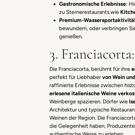
Gastronomische Erlebnisse
: H
zu Sternerestaurants wie
Kitch
Premium-Wassersportaktivitä
bewundern, oder verbringen Sie
genießen.
3. Franciacort
Die Franciacorta, berühmt für ihre
e
perfekt für Liebhaber
von Wein und
raffinierte Erlebnisse zwischen his
erlesene italienische Weine verkos
Weinberge spazieren. Dörfer wie
Is
Architektur und typische Restaurant
Weinen der Region. Die Franciacort
die Gelegenheit haben, Produzenten 
authentische Weise zu erleben.