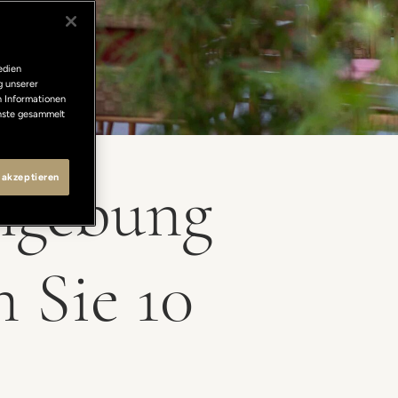
edien
g unserer
n Informationen
enste gesammelt
Umgebung
 akzeptieren
 Sie 10