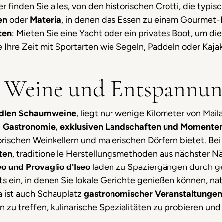
ier finden Sie alles, von den historischen Crotti, die typis
en
oder
Materia
, in denen das Essen zu einem Gourmet-E
ten
: Mieten Sie eine Yacht oder ein privates Boot, um di
 Ihre Zeit mit Sportarten wie Segeln, Paddeln oder Kaj
a: Weine und Entspannu
dlen Schaumweine
, liegt nur wenige Kilometer von Maila
 Gastronomie, exklusiven Landschaften und Momente
torischen Weinkellern und malerischen Dörfern bietet. Bei
ten
, traditionelle Herstellungsmethoden aus nächster 
eo und Provaglio d'Iseo
laden zu Spaziergängen durch ge
s ein, in denen Sie lokale Gerichte genießen können, na
a ist auch Schauplatz
gastronomischer Veranstaltungen
zu treffen, kulinarische Spezialitäten zu probieren und 