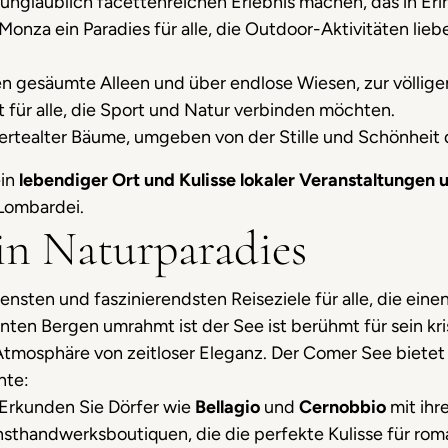
unglaublich facettenreichen Erlebnis machen, das in Erin
 Monza ein Paradies für alle, die Outdoor-Aktivitäten lie
 gesäumte Alleen und über endlose Wiesen, zur völlig
für alle, die Sport und Natur verbinden möchten.
ertealter Bäume, umgeben von der Stille und Schönheit d
ein
lebendiger Ort und Kulisse lokaler Veranstaltungen u
 Lombardei.
ein Naturparadies
gensten und faszinierendsten Reiseziele für alle, die ein
n Bergen umrahmt ist der See ist berühmt für sein kris
Atmosphäre von zeitloser Eleganz. Der Comer See bietet
nte:
 Erkunden Sie Dörfer wie
Bellagio
und
Cernobbio
mit ihr
thandwerksboutiquen, die die perfekte Kulisse für rom