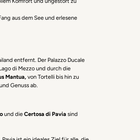
ollem Komfort und ungestört zu
t Fang aus dem See und erlesene
iland entfernt. Der Palazzo Ducale
 Lago di Mezzo und durch die
aus Mantua,
von Tortelli bis hin zu
 und Genuss ab.
eo
und die
Certosa di Pavia
sind
.
via ist ein ideales Ziel für alle, die