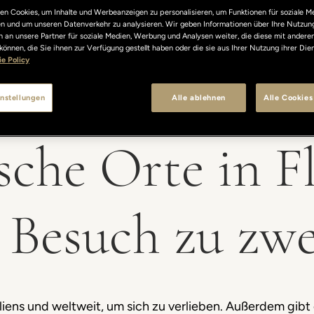
n Cookies, um Inhalte und Werbeanzeigen zu personalisieren, um Funktionen für soziale M
len und um unseren Datenverkehr zu analysieren. Wir geben Informationen über Ihre Nutzun
 an unsere Partner für soziale Medien, Werbung und Analysen weiter, die diese mit andere
können, die Sie ihnen zur Verfügung gestellt haben oder die sie aus Ihrer Nutzung ihrer Di
e Policy
nstellungen
Alle ablehnen
Alle Cookies
che Orte in F
 Besuch zu zwe
taliens und weltweit, um sich zu verlieben. Außerdem gib