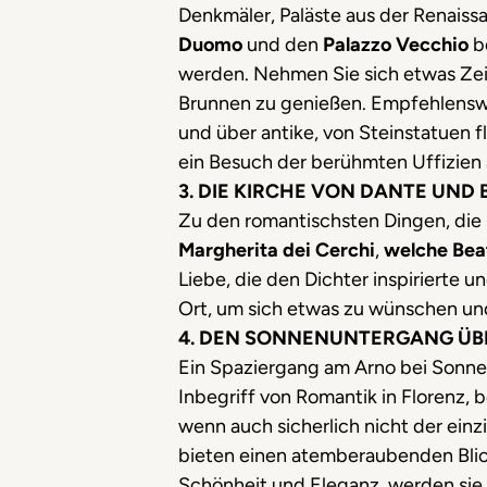
Denkmäler, Paläste aus der Renais
Duomo
und den
Palazzo Vecchio
b
werden. Nehmen Sie sich etwas Zei
Brunnen zu genießen. Empfehlenswe
und über antike, von Steinstatuen fl
ein Besuch der berühmten Uffizien 
3. DIE KIRCHE VON DANTE UND 
Zu den romantischsten Dingen, die 
Margherita dei Cerchi
,
welche Bea
Liebe, die den Dichter inspirierte 
Ort, um sich etwas zu wünschen und
4. DEN SONNENUNTERGANG ÜB
Ein Spaziergang am Arno bei Sonnen
Inbegriff von Romantik in Florenz, 
wenn auch sicherlich nicht der ein
bieten einen atemberaubenden Blic
Schönheit und Eleganz, werden si