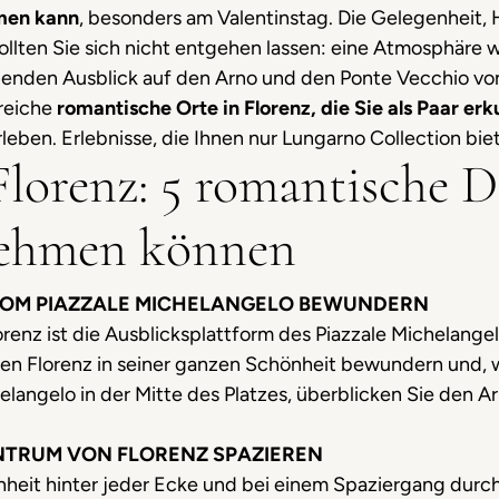
men kann
, besonders am Valentinstag. Die Gelegenheit, 
ollten Sie sich nicht entgehen lassen: eine Atmosphäre
nden Ausblick auf den Arno und den Ponte Vecchio von
lreiche
romantische Orte in Florenz, die Sie als Paar e
eben. Erlebnisse, die Ihnen nur Lungarno Collection bie
orenz: 5 romantische Di
nehmen können
Z VOM PIAZZALE MICHELANGELO BEWUNDERN
orenz ist die Ausblicksplattform des Piazzale Michelange
en Florenz in seiner ganzen Schönheit bewundern und, 
langelo in der Mitte des Platzes, überblicken Sie den A
ENTRUM VON FLORENZ SPAZIEREN
nheit hinter jeder Ecke und bei einem Spaziergang durch