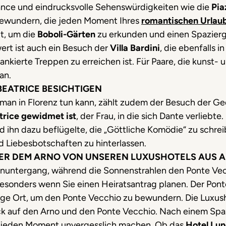
sance und eindrucksvolle Sehenswürdigkeiten wie die
Pia
ewundern, die jeden Moment Ihres
romantischen Urlaub
t, um die
Boboli-Gärten
zu erkunden und einen Spazier
rt ist auch ein Besuch der
Villa Bardini
, die ebenfalls i
ankierte Treppen zu erreichen ist. Für Paare, die kunst- u
an.
BEATRICE BESICHTIGEN
man in Florenz tun kann, zählt zudem der Besuch der Ge
trice gewidmet
ist
, der Frau, in die sich Dante verliebt
und ihn dazu beflügelte, die „Göttliche Komödie“ zu sch
 Liebesbotschaften zu hinterlassen.
ER DEM ARNO VON UNSEREN LUXUSHOTELS AUS 
untergang, während die Sonnenstrahlen den Ponte Vecchi
besonders wenn Sie einen Heiratsantrag planen. Der Ponte 
zige Ort, um den Ponte Vecchio zu bewundern. Die Luxus
k auf den Arno und den Ponte Vecchio. Nach einem Spaz
e jeden Moment unvergesslich machen. Ob das
Hotel Lu