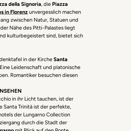
zza della Signoria
, die
Piazza
s in Florenz
unvergesslich machen
gang zwischen Natur, Statuen und
n der Nähe des Pitti-Palastes liegt
nd kulturbegeistert sind, bietet sich
denktafel in der Kirche
Santa
e. Eine Leidenschaft und platonische
reiben. Romantiker besuchen diesen
ANSEHEN
o in ihr Licht tauchen, ist der
Santa Trinità ist der perfekte,
hotels der Lungarno Collection
iergang durch die Stadt der
ngarno
mit Blick auf den Ponte