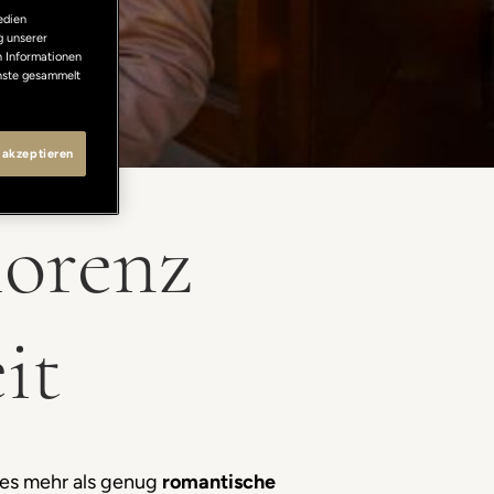
edien
g unserer
n Informationen
enste gesammelt
 akzeptieren
lorenz
it
t es mehr als genug
romantische