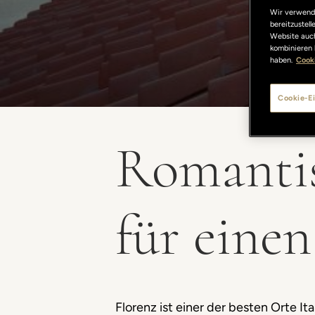
Wir verwende
bereitzustel
Website auch
kombinieren 
haben.
Cooki
Cookie-Ei
Romantis
für einen
Florenz ist einer der besten Orte I