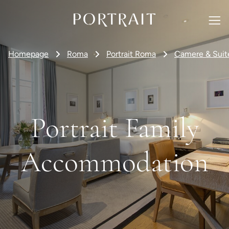
Homepage
Roma
Portrait Roma
Camere & Suit
Portrait Family
Accommodation