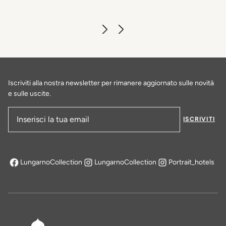
Iscriviti alla nostra newsletter per rimanere aggiornato sulle novità
e sulle uscite.
ISCRIVITI
Indirizzo e-mail
LungarnoCollection
LungarnoCollection
Portrait_hotels
si apre in una nuova scheda