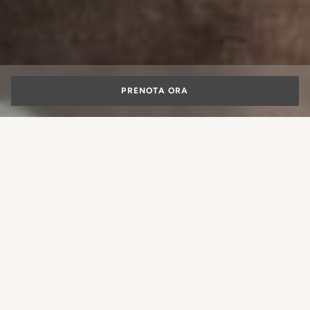
PRENOTA ORA
Hotel Pet Friendly
a Roma
Quale esperienza desideri
prenotare?
Che sia un viaggio di lavoro o semplicemente per svago,
viaggiare è sempre una questione di organizzazione
soprattutto se in compagnia del proprio animale. I cani e i
gatti sono da sempre considerati veri e propri membri