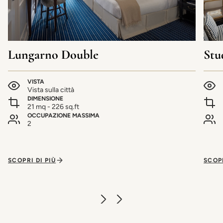
Lungarno Double
Stu
VISTA
Vista sulla città
DIMENSIONE
21 mq - 226 sq.ft
OCCUPAZIONE MASSIMA
2
SCOPRI DI PIÙ
SCOPR