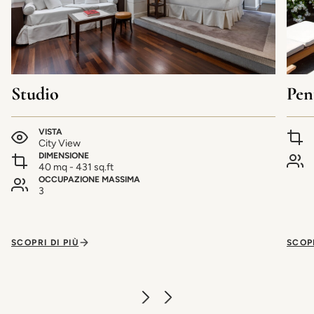
Studio
Pen
VISTA
City View
DIMENSIONE
40 mq - 431 sq.ft
OCCUPAZIONE MASSIMA
3
SCOPRI DI PIÙ
SCOPR