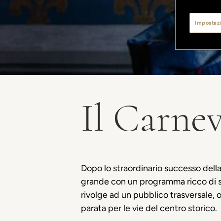
Impostazi
Il Carnev
Dopo lo
straordinario
successo
dell
grande
con un
programma
ricco
di
rivolge
ad un
pubblico
trasversale
,
o
parata
per le vie del
centro
storico
.