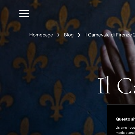
Homepage
Blog
Il Carnevale di Firenze
Il C
Questo sit
Usiamo i cook
media e anali