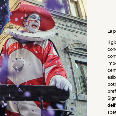
La p
Il g
cond
conf
imp
cent
esib
potr
pref
Sign
dell
spet