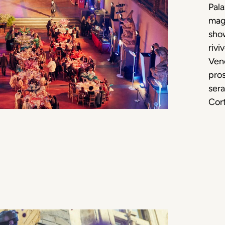
Pala
magi
show
rivi
Vene
pros
sera
Cort