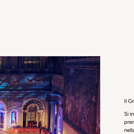
Il G
Si i
pren
nell