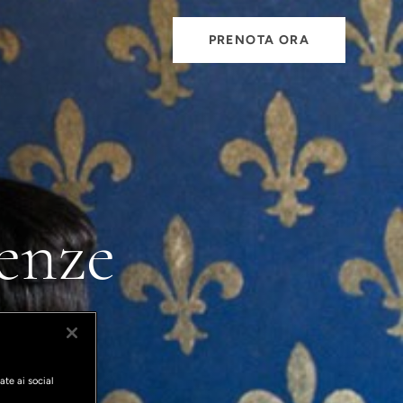
PRENOTA ORA
renze
ate ai social