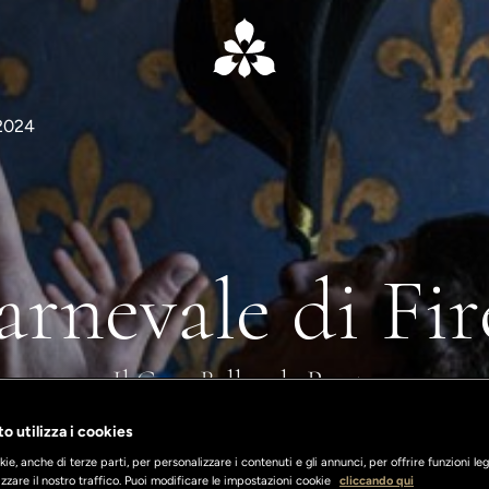
 2024
arnevale di Fi
Il Gran Ballo e la Parata
o utilizza i cookies
ie, anche di terze parti, per personalizzare i contenuti e gli annunci, per offrire funzioni leg
zzare il nostro traffico. Puoi modificare le impostazioni cookie
cliccando qui