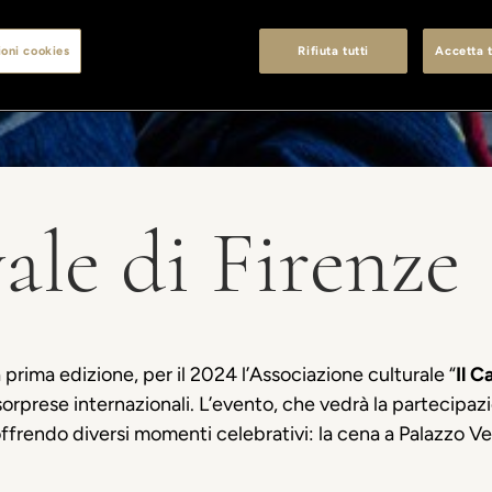
oni cookies
Rifiuta tutti
Accetta t
ale di Firenze
a
prima
edizione
, per il 2024
l’Associazione
culturale
“
Il C
sorprese
internazionali
.
L’evento
,
che
vedra
̀ la
partecipaz
ffrendo
diversi
momenti
celebrativi
: la
cena
a Palazzo Ve