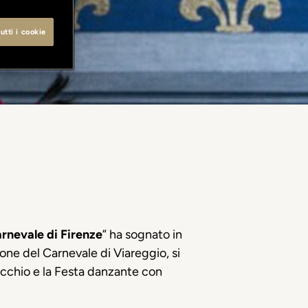
utti i cookie
arnevale di Firenze
” ha
sognato
in
ione
del Carnevale di Viareggio,
si
cchio e la Festa
danzante
con