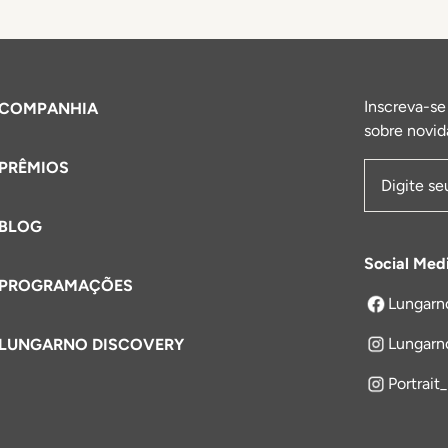
Inscreva-se
COMPANHIA
sobre novid
PRÊMIOS
Endereço 
BLOG
Social Med
PROGRAMAÇÕES
Lungarn
abre em um
Lungarn
LUNGARNO DISCOVERY
Portrait