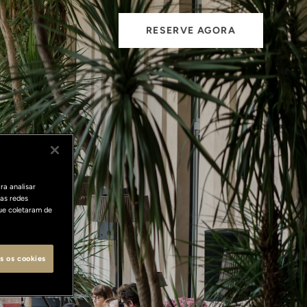
RESERVE AGORA
ra analisar
as redes
ue coletaram de
s os cookies