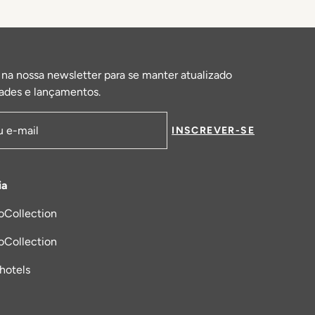
 na nossa newsletter para se manter atualizado
ades e lançamentos.
INSCREVER-SE
de email
ia
oCollection
a nova aba
oCollection
_hotels