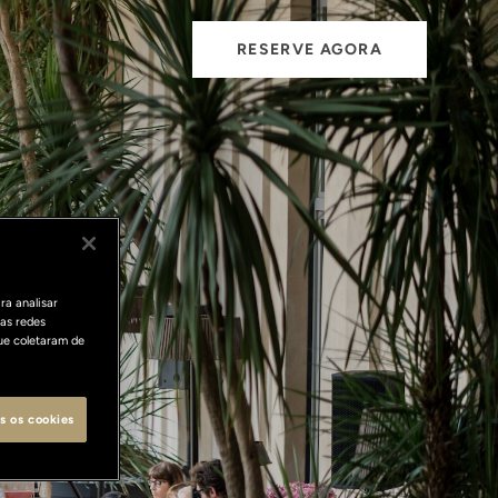
RESERVE AGORA
ra analisar
as redes
ue coletaram de
s os cookies