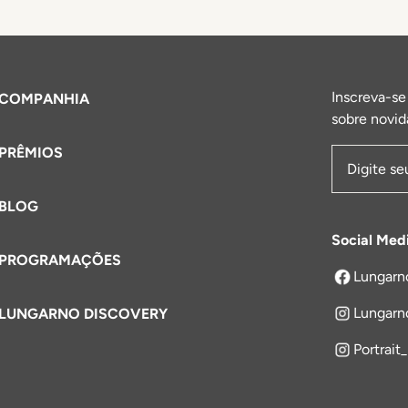
Inscreva-se
COMPANHIA
sobre novid
PRÊMIOS
Endereço 
BLOG
Social Med
PROGRAMAÇÕES
Lungarn
abre em um
Lungarn
LUNGARNO DISCOVERY
Portrait