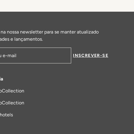
 na nossa newsletter para se manter atualizado
ades e lançamentos.
INSCREVER-SE
de email
ia
oCollection
a nova aba
oCollection
_hotels