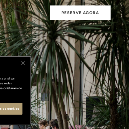
RESERVE AGORA
ra analisar
as redes
ue coletaram de
s os cookies