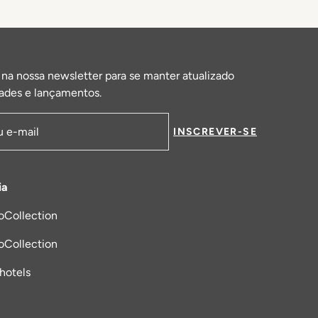
 na nossa newsletter para se manter atualizado
ades e lançamentos.
INSCREVER-SE
de email
ia
oCollection
a nova aba
oCollection
_hotels