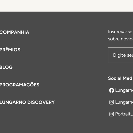
Inscreva-se
COMPANHIA
sobre novid
PRÊMIOS
Endereço 
BLOG
Social Med
PROGRAMAÇÕES
Lungarn
abre em um
Lungarn
LUNGARNO DISCOVERY
Portrait