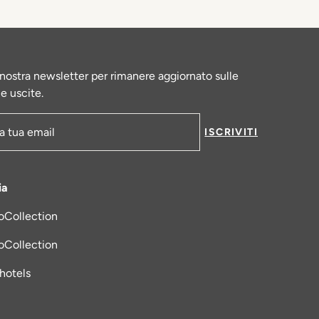
la nostra newsletter per rimanere aggiornato sulle
le uscite.
ISCRIVITI
-mail
ia
oCollection
una nuova scheda
oCollection
_hotels