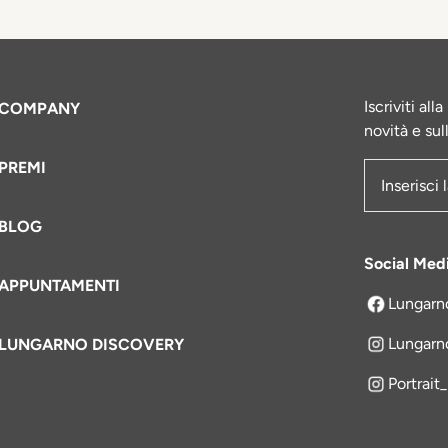
Iscriviti al
COMPANY
novità e sul
PREMI
Indirizzo e
BLOG
Social Med
APPUNTAMENTI
Lungarn
si apre in 
Lungarn
LUNGARNO DISCOVERY
Portrait