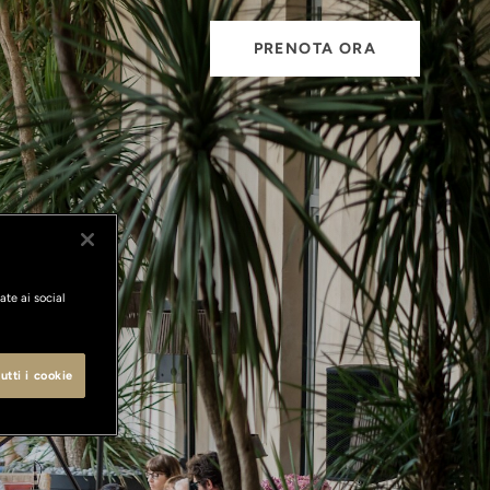
PRENOTA ORA
ate ai social
utti i cookie