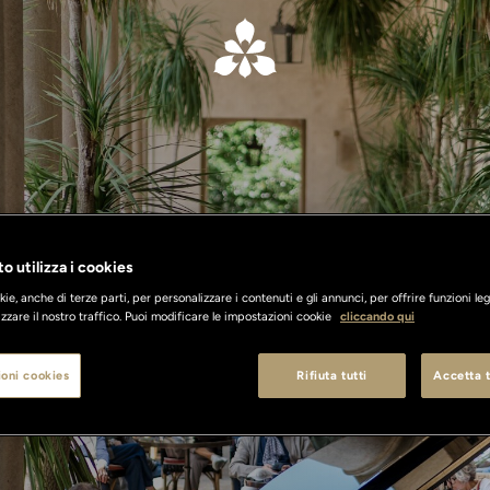
o utilizza i cookies
What's On
ie, anche di terze parti, per personalizzare i contenuti e gli annunci, per offrire funzioni leg
zzare il nostro traffico. Puoi modificare le impostazioni cookie
cliccando qui
oni cookies
Rifiuta tutti
Accetta t