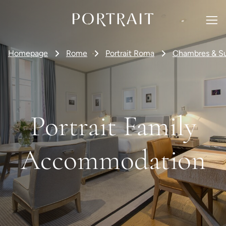
Homepage
Rome
Portrait Roma
Chambres & Su
Portrait Family
Accommodation