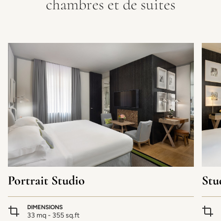
chambres et de suites
Portrait Studio
Stu
DIMENSIONS
33 mq - 355 sq.ft