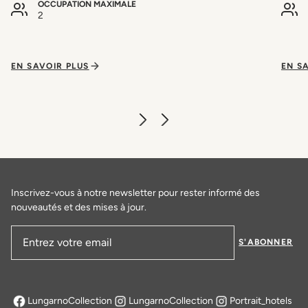
OCCUPATION MAXIMALE
2
EN SAVOIR PLUS
EN S
Inscrivez-vous à notre newsletter pour rester informé des
nouveautés et des mises à jour.
S'ABONNER
Adresse email
LungarnoCollection
LungarnoCollection
Portrait_hotels
s'ouvre dans un nouvel onglet